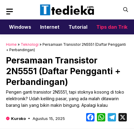
Langsung
ke
isi
Windows
Internet
Tutorial
Tips dan Trik
Home
»
Teknologi
»
Persamaan Transistor 2N5551 (Daftar Pengganti
+ Perbandingan)
Persamaan Transistor
2N5551 (Daftar Pengganti +
Perbandingan)
Pengen ganti transistor 2N5551, tapi stoknya kosong di toko
elektronik? Udah keliling pasar, yang ada malah ditawarin
barang lain yang bikin makin bingung. Apalagi kalau
Facebook
WhatsApp
Telegr
X
Kuroko
Agustus 15, 2025