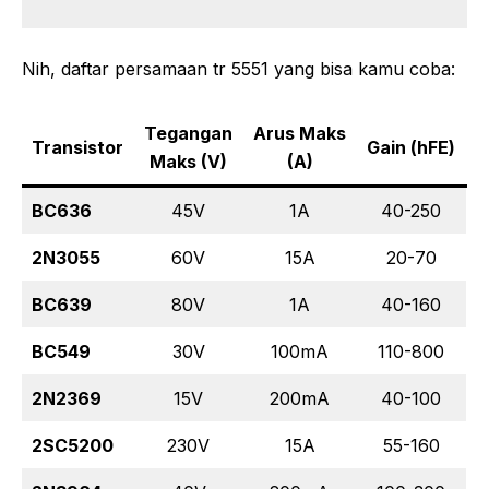
Nih, daftar persamaan tr 5551 yang bisa kamu coba:
Tegangan
Arus Maks
Transistor
Gain (hFE)
Maks (V)
(A)
BC636
45V
1A
40-250
2N3055
60V
15A
20-70
BC639
80V
1A
40-160
BC549
30V
100mA
110-800
2N2369
15V
200mA
40-100
2SC5200
230V
15A
55-160