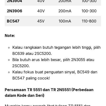
2N3904
40V
200mA
100-300
2N3906
40V
200mA
100-300
BC547
45V
100mA
110-800
Note:
Kalau rangkaian butuh tegangan lebih tinggi, pilih
BC639 atau 2SC5200.
Bila butuh arus lebih besar, pilih 2N3055 atau
2SC5200.
Kalau fokus buat penguatan sinyal, BC549 dan
BC547 paling cocok!
Persamaan TR 5551 dan TR 2N5551 (Perbedaan
dalam Kode dan Seri)
Mungkin kamu pernah lihat tulisan TR 5551 dan