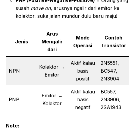
PNP (Positive-Negative-Positive)
= Orang yang
susah
move on
, arusnya ngalir dari emitor ke
kolektor, suka jalan mundur dulu baru maju!
Arus
Mode
Contoh
Jenis
Mengalir
Operasi
Transistor
dari
Aktif kalau
2N5551,
Kolektor →
NPN
basis
BC547,
Emitor
positif
2N3904
Aktif kalau
BC557,
Emitor →
PNP
basis
2N3906,
Kolektor
negatif
2SA1943
Note: