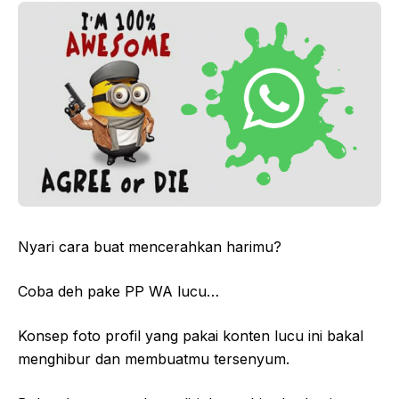
Nyari cara buat mencerahkan harimu?
Coba deh pake PP WA lucu…
Konsep foto profil yang pakai konten lucu ini bakal
menghibur dan membuatmu tersenyum.