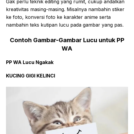
Gak perlu teknik editing yang rumit, cukup andalkan
kreativitas masing-masing. Misalnya nambahin stiker
ke foto, konversi foto ke karakter anime serta
nambahin teks kutipan lucu pada gambar yang pas.
Contoh Gambar-Gambar Lucu untuk PP
WA
PP WA Lucu Ngakak
KUCING GIGI KELINCI