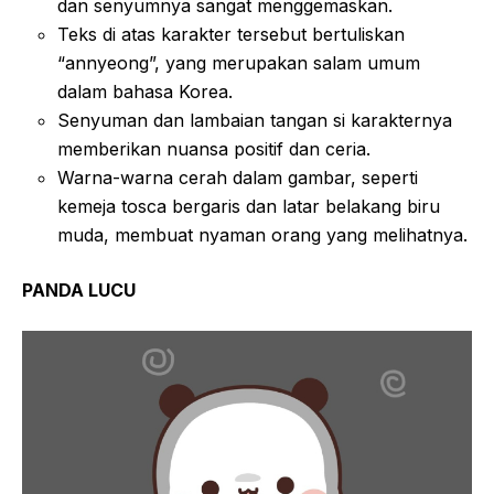
dan senyumnya sangat menggemaskan.
Teks di atas karakter tersebut bertuliskan
“annyeong”, yang merupakan salam umum
dalam bahasa Korea.
Senyuman dan lambaian tangan si karakternya
memberikan nuansa positif dan ceria.
Warna-warna cerah dalam gambar, seperti
kemeja tosca bergaris dan latar belakang biru
muda, membuat nyaman orang yang melihatnya.
PANDA LUCU