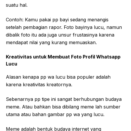
suatu hal.
Contoh: Kamu pakai pp bayi sedang menangis
setelah pembagian rapor. Foto bayinya lucu, namun
dibalik foto itu ada juga unsur frustasinya karena
mendapat nilai yang kurang memuaskan.
Kreativitas untuk Membuat Foto Profil Whatsapp
Lucu
Alasan kenapa pp wa lucu bisa populer adalah
karena kreativitas kreatornya.
Sebenarnya pp tipe ini sangat berhubungan budaya
meme. Atau bahkan bisa dibilang meme lah sumber
utama atau bahan gambar pp wa yang lucu.
Meme adalah bentuk budaya internet yang