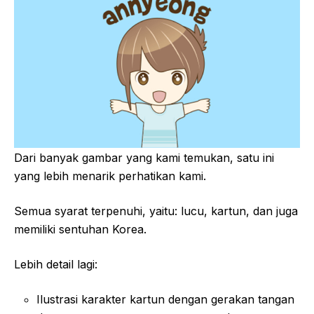
Dari banyak gambar yang kami temukan, satu ini
yang lebih menarik perhatikan kami.
Semua syarat terpenuhi, yaitu: lucu, kartun, dan juga
memiliki sentuhan Korea.
Lebih detail lagi:
Ilustrasi karakter kartun dengan gerakan tangan