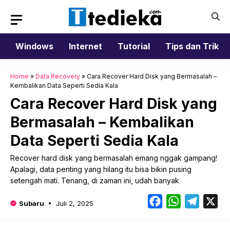
Langsung
ke
isi
Windows
Internet
Tutorial
Tips dan Trik
Home
»
Data Recovery
»
Cara Recover Hard Disk yang Bermasalah –
Kembalikan Data Seperti Sedia Kala
Cara Recover Hard Disk yang
Bermasalah – Kembalikan
Data Seperti Sedia Kala
Recover hard disk yang bermasalah emang nggak gampang!
Apalagi, data penting yang hilang itu bisa bikin pusing
setengah mati. Tenang, di zaman ini, udah banyak
Facebook
WhatsApp
Telegr
X
Subaru
Juli 2, 2025