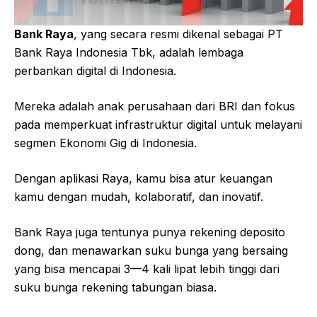
Bank Raya
, yang secara resmi dikenal sebagai PT
Bank Raya Indonesia Tbk, adalah lembaga
perbankan digital di Indonesia.
Mereka adalah anak perusahaan dari BRI dan fokus
pada memperkuat infrastruktur digital untuk melayani
segmen Ekonomi Gig di Indonesia.
Dengan aplikasi Raya, kamu bisa atur keuangan
kamu dengan mudah, kolaboratif, dan inovatif.
Bank Raya juga tentunya punya rekening deposito
dong, dan menawarkan suku bunga yang bersaing
yang bisa mencapai 3—4 kali lipat lebih tinggi dari
suku bunga rekening tabungan biasa.