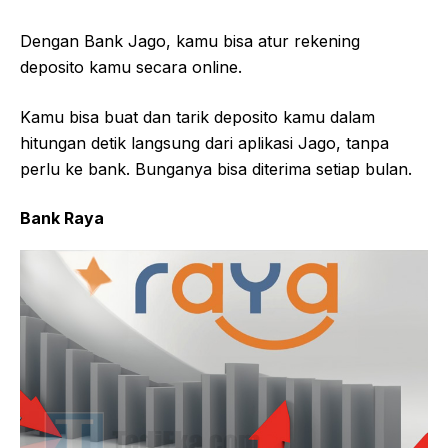
Dengan Bank Jago, kamu bisa atur rekening
deposito kamu secara online.
Kamu bisa buat dan tarik deposito kamu dalam
hitungan detik langsung dari aplikasi Jago, tanpa
perlu ke bank. Bunganya bisa diterima setiap bulan.
Bank Raya