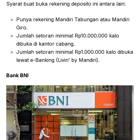
Syarat buat buka rekening deposito ini antara lain:
Punya rekening Mandiri Tabungan atau Mandiri
Giro.
Jumlah setoran minimal Rp10.000.000 kalo
dibuka di kantor cabang.
Jumlah setoran minimal Rp1.000.000 kalo dibuka
lewat e-Banking (Livin’ by Mandiri).
Bank BNI