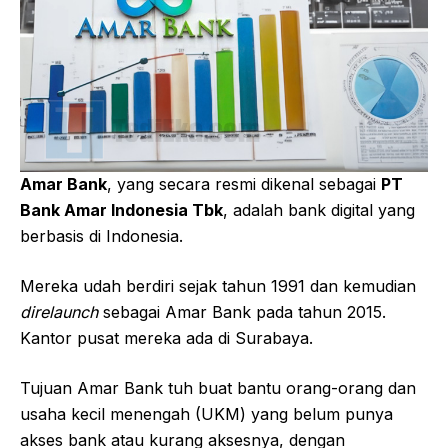
Amar Bank
, yang secara resmi dikenal sebagai
PT
Bank Amar Indonesia Tbk
, adalah bank digital yang
berbasis di Indonesia.
Mereka udah berdiri sejak tahun 1991 dan kemudian
direlaunch
sebagai Amar Bank pada tahun 2015.
Kantor pusat mereka ada di Surabaya.
Tujuan Amar Bank tuh buat bantu orang-orang dan
usaha kecil menengah (UKM) yang belum punya
akses bank atau kurang aksesnya, dengan