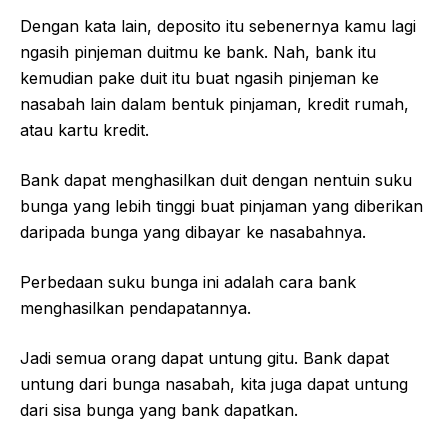
Dengan kata lain, deposito itu sebenernya kamu lagi
ngasih pinjeman duitmu ke bank. Nah, bank itu
kemudian pake duit itu buat ngasih pinjeman ke
nasabah lain dalam bentuk pinjaman, kredit rumah,
atau kartu kredit.
Bank dapat menghasilkan duit dengan nentuin suku
bunga yang lebih tinggi buat pinjaman yang diberikan
daripada bunga yang dibayar ke nasabahnya.
Perbedaan suku bunga ini adalah cara bank
menghasilkan pendapatannya.
Jadi semua orang dapat untung gitu. Bank dapat
untung dari bunga nasabah, kita juga dapat untung
dari sisa bunga yang bank dapatkan.