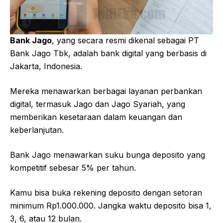
Bank Jago
, yang secara resmi dikenal sebagai PT
Bank Jago Tbk, adalah bank digital yang berbasis di
Jakarta, Indonesia.
Mereka menawarkan berbagai layanan perbankan
digital, termasuk Jago dan Jago Syariah, yang
memberikan kesetaraan dalam keuangan dan
keberlanjutan.
Bank Jago menawarkan suku bunga deposito yang
kompetitif sebesar 5% per tahun.
Kamu bisa buka rekening deposito dengan setoran
minimum Rp1.000.000. Jangka waktu deposito bisa 1,
3, 6, atau 12 bulan.