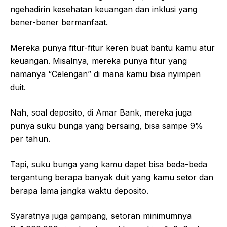
ngehadirin kesehatan keuangan dan inklusi yang
bener-bener bermanfaat.
Mereka punya fitur-fitur keren buat bantu kamu atur
keuangan. Misalnya, mereka punya fitur yang
namanya “Celengan” di mana kamu bisa nyimpen
duit.
Nah, soal deposito, di Amar Bank, mereka juga
punya suku bunga yang bersaing, bisa sampe 9%
per tahun.
Tapi, suku bunga yang kamu dapet bisa beda-beda
tergantung berapa banyak duit yang kamu setor dan
berapa lama jangka waktu deposito.
Syaratnya juga gampang, setoran minimumnya