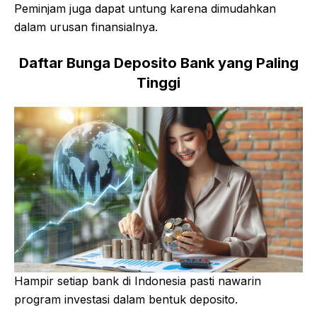
Peminjam juga dapat untung karena dimudahkan
dalam urusan finansialnya.
Daftar Bunga Deposito Bank yang Paling
Tinggi
Hampir setiap bank di Indonesia pasti nawarin
program investasi dalam bentuk deposito.