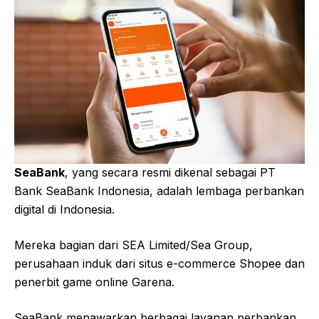
SeaBank
, yang secara resmi dikenal sebagai PT
Bank SeaBank Indonesia, adalah lembaga perbankan
digital di Indonesia.
Mereka bagian dari SEA Limited/Sea Group,
perusahaan induk dari situs e-commerce Shopee dan
penerbit game online Garena.
SeaBank menawarkan berbagai layanan perbankan