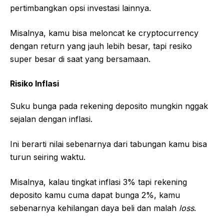
pertimbangkan opsi investasi lainnya.
Misalnya, kamu bisa meloncat ke cryptocurrency
dengan return yang jauh lebih besar, tapi resiko
super besar di saat yang bersamaan.
Risiko Inflasi
Suku bunga pada rekening deposito mungkin nggak
sejalan dengan inflasi.
Ini berarti nilai sebenarnya dari tabungan kamu bisa
turun seiring waktu.
Misalnya, kalau tingkat inflasi 3% tapi rekening
deposito kamu cuma dapat bunga 2%, kamu
sebenarnya kehilangan daya beli dan malah
loss
.