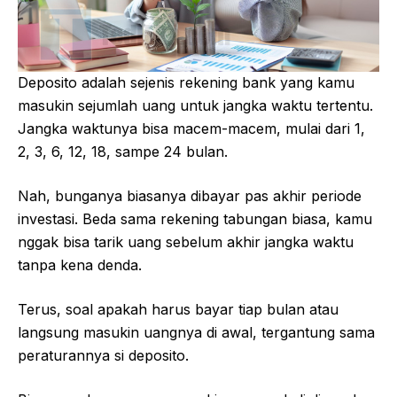
Deposito adalah sejenis rekening bank yang kamu
masukin sejumlah uang untuk jangka waktu tertentu.
Jangka waktunya bisa macem-macem, mulai dari 1,
2, 3, 6, 12, 18, sampe 24 bulan.
Nah, bunganya biasanya dibayar pas akhir periode
investasi. Beda sama rekening tabungan biasa, kamu
nggak bisa tarik uang sebelum akhir jangka waktu
tanpa kena denda.
Terus, soal apakah harus bayar tiap bulan atau
langsung masukin uangnya di awal, tergantung sama
peraturannya si deposito.