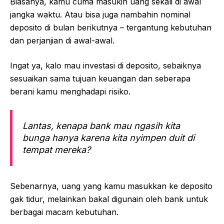
Biasanya, kamu cuma masukin uang sekali di awal
jangka waktu. Atau bisa juga nambahin nominal
deposito di bulan berikutnya – tergantung kebutuhan
dan perjanjian di awal-awal.
Ingat ya, kalo mau investasi di deposito, sebaiknya
sesuaikan sama tujuan keuangan dan seberapa
berani kamu menghadapi risiko.
Lantas, kenapa bank mau ngasih kita
bunga hanya karena kita nyimpen duit di
tempat mereka?
Sebenarnya, uang yang kamu masukkan ke deposito
gak tidur, melainkan bakal digunain oleh bank untuk
berbagai macam kebutuhan.