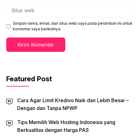
Situs
web
Simpan nama, email, dan situs web saya pada peramban ini untuk
komentar saya berikutnya.
Featured Post
Cara Agar Limit Kredivo Naik dan Lebih Besar –
Dengan dan Tanpa NPWP
Tips Memilih Web Hosting Indonesia yang
Berkualitas dengan Harga PAS