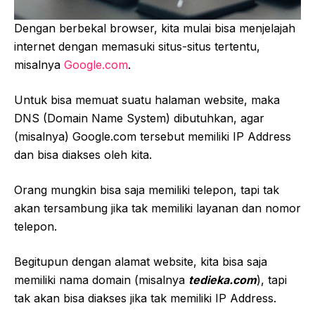
Dengan berbekal browser, kita mulai bisa menjelajah
internet dengan memasuki situs-situs tertentu,
misalnya
Google.com
.
Untuk bisa memuat suatu halaman website, maka
DNS (Domain Name System) dibutuhkan, agar
(misalnya) Google.com tersebut memiliki IP Address
dan bisa diakses oleh kita.
Orang mungkin bisa saja memiliki telepon, tapi tak
akan tersambung jika tak memiliki layanan dan nomor
telepon.
Begitupun dengan alamat website, kita bisa saja
memiliki nama domain (misalnya
tedieka.com
), tapi
tak akan bisa diakses jika tak memiliki IP Address.