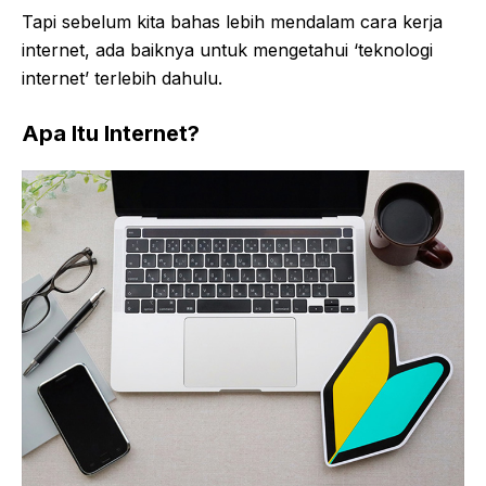
Tapi sebelum kita bahas lebih mendalam cara kerja
internet, ada baiknya untuk mengetahui ‘teknologi
internet’ terlebih dahulu.
Apa Itu Internet?