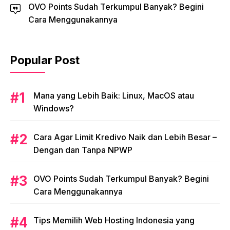
OVO Points Sudah Terkumpul Banyak? Begini
Cara Menggunakannya
Popular Post
Mana yang Lebih Baik: Linux, MacOS atau
Windows?
Cara Agar Limit Kredivo Naik dan Lebih Besar –
Dengan dan Tanpa NPWP
OVO Points Sudah Terkumpul Banyak? Begini
Cara Menggunakannya
Tips Memilih Web Hosting Indonesia yang