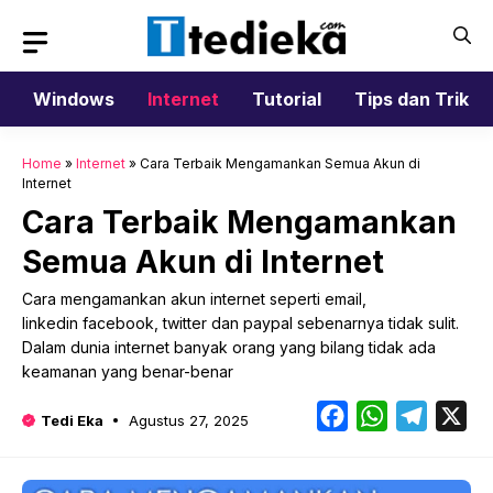
Langsung
ke
isi
Windows
Internet
Tutorial
Tips dan Trik
Home
»
Internet
»
Cara Terbaik Mengamankan Semua Akun di
Internet
Cara Terbaik Mengamankan
Semua Akun di Internet
Cara mengamankan akun internet seperti email,
linkedin facebook, twitter dan paypal sebenarnya tidak sulit.
Dalam dunia internet banyak orang yang bilang tidak ada
keamanan yang benar-benar
Facebook
WhatsApp
Telegr
X
Tedi Eka
Agustus 27, 2025