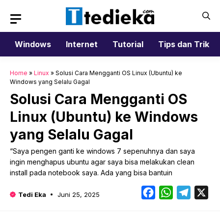
Langsung
ke
isi
Windows
Internet
Tutorial
Tips dan Trik
Home
»
Linux
»
Solusi Cara Mengganti OS Linux (Ubuntu) ke
Windows yang Selalu Gagal
Solusi Cara Mengganti OS
Linux (Ubuntu) ke Windows
yang Selalu Gagal
“Saya pengen ganti ke windows 7 sepenuhnya dan saya
ingin menghapus ubuntu agar saya bisa melakukan clean
install pada notebook saya. Ada yang bisa bantuin
Facebook
WhatsApp
Telegr
X
Tedi Eka
Juni 25, 2025