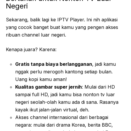
Negeri
Sekarang, balik lagi ke IPTV Player. Ini nih aplikasi
yang cocok banget buat kamu yang pengen akses
ribuan channel luar negeri.
Kenapa juara? Karena:
Gratis tanpa biaya berlangganan
, jadi kamu
nggak perlu merogoh kantong setiap bulan.
Uang kopi kamu aman!
Kualitas gambar super jernih
: Mulai dari HD
sampai full HD, jadi kamu bisa nonton tv luar
negeri seolah-olah kamu ada di sana. Rasanya
kayak ikut jalan-jalan virtual, deh.
Akses channel internasional dari berbagai
negara: mulai dari drama Korea, berita BBC,