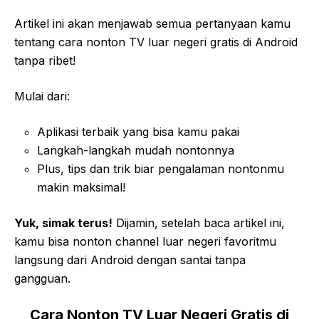
Artikel ini akan menjawab semua pertanyaan kamu
tentang cara nonton TV luar negeri gratis di Android
tanpa ribet!
Mulai dari:
Aplikasi terbaik yang bisa kamu pakai
Langkah-langkah mudah nontonnya
Plus, tips dan trik biar pengalaman nontonmu
makin maksimal!
Yuk, simak terus!
Dijamin, setelah baca artikel ini,
kamu bisa nonton channel luar negeri favoritmu
langsung dari Android dengan santai tanpa
gangguan.
Cara Nonton TV Luar Negeri Gratis di