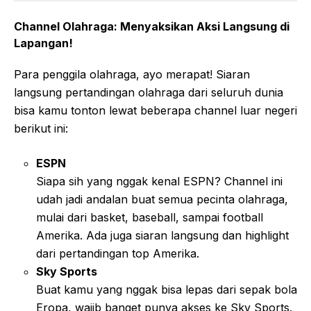
Channel Olahraga: Menyaksikan Aksi Langsung di
Lapangan!
Para penggila olahraga, ayo merapat! Siaran
langsung pertandingan olahraga dari seluruh dunia
bisa kamu tonton lewat beberapa channel luar negeri
berikut ini:
ESPN
Siapa sih yang nggak kenal ESPN? Channel ini
udah jadi andalan buat semua pecinta olahraga,
mulai dari basket, baseball, sampai football
Amerika. Ada juga siaran langsung dan highlight
dari pertandingan top Amerika.
Sky Sports
Buat kamu yang nggak bisa lepas dari sepak bola
Eropa, wajib banget punya akses ke Sky Sports.