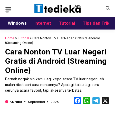
Langsung
ke
isi
Windows
Internet
Tutorial
Tips dan Trik
Home
»
Tutorial
»
Cara Nonton TV Luar Negeri Gratis di Android
(Streaming Online)
Cara Nonton TV Luar Negeri
Gratis di Android (Streaming
Online)
Pernah nggak sih kamu lagi kepo acara TV luar negeri, eh
malah ribet cari cara nontonnya? Apalagi kalau lagi seru-
serunya acara favorit, tapi aksesnya terbatas.
Facebook
WhatsApp
Telegr
X
Kuroko
September 5, 2025