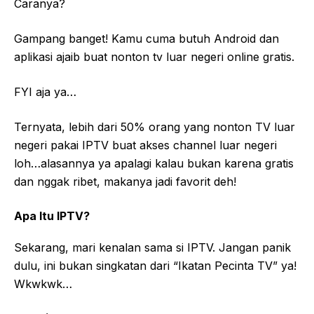
Caranya?
Gampang banget! Kamu cuma butuh Android dan
aplikasi ajaib buat nonton tv luar negeri online gratis.
FYI aja ya…
Ternyata, lebih dari 50% orang yang nonton TV luar
negeri pakai IPTV buat akses channel luar negeri
loh…alasannya ya apalagi kalau bukan karena gratis
dan nggak ribet, makanya jadi favorit deh!
Apa Itu IPTV?
Sekarang, mari kenalan sama si IPTV. Jangan panik
dulu, ini bukan singkatan dari “Ikatan Pecinta TV” ya!
Wkwkwk…