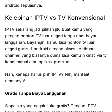
android sepuasnya.
Kelebihan IPTV vs TV Konvensional
IPTV sekarang jadi pilihan jitu buat kamu yang
pengen nonton TV luar negeri tanpa ribet bayar
langganan. Bayangin, kamu bisa nonton tv luar
negeri gratis di android dengan akses ke ribuan
channel yang biasanya cuma bisa kamu nikmati via tv
kabel mahal atau aplikasi premium.
Nah, kenapa harus pilih IPTV? Nih, manfaat
utamanya!
Gratis Tanpa Biaya Langganan
Siapa sih yang nggak suka gratis? Dengan IPTV,