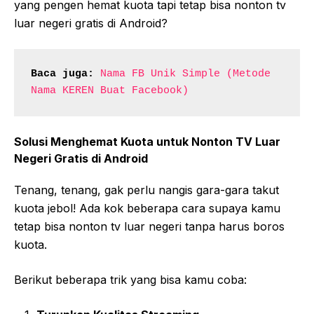
yang pengen hemat kuota tapi tetap bisa nonton tv
luar negeri gratis di Android?
Baca juga:
Nama FB Unik Simple (Metode 
Nama KEREN Buat Facebook)
Solusi Menghemat Kuota untuk Nonton TV Luar
Negeri Gratis di Android
Tenang, tenang, gak perlu nangis gara-gara takut
kuota jebol! Ada kok beberapa cara supaya kamu
tetap bisa nonton tv luar negeri tanpa harus boros
kuota.
Berikut beberapa trik yang bisa kamu coba: