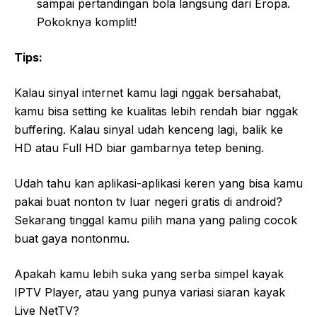
sampai pertandingan bola langsung dari Eropa.
Pokoknya komplit!
Tips:
Kalau sinyal internet kamu lagi nggak bersahabat,
kamu bisa setting ke kualitas lebih rendah biar nggak
buffering. Kalau sinyal udah kenceng lagi, balik ke
HD atau Full HD biar gambarnya tetep bening.
Udah tahu kan aplikasi-aplikasi keren yang bisa kamu
pakai buat nonton tv luar negeri gratis di android?
Sekarang tinggal kamu pilih mana yang paling cocok
buat gaya nontonmu.
Apakah kamu lebih suka yang serba simpel kayak
IPTV Player, atau yang punya variasi siaran kayak
Live NetTV?