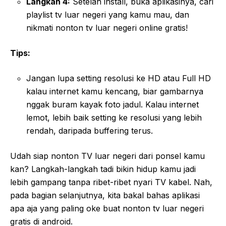
Langkah 4:
Setelah install, buka aplikasinya, cari
playlist tv luar negeri yang kamu mau, dan
nikmati nonton tv luar negeri online gratis!
Tips:
Jangan lupa setting resolusi ke HD atau Full HD
kalau internet kamu kencang, biar gambarnya
nggak buram kayak foto jadul. Kalau internet
lemot, lebih baik setting ke resolusi yang lebih
rendah, daripada buffering terus.
Udah siap nonton TV luar negeri dari ponsel kamu
kan? Langkah-langkah tadi bikin hidup kamu jadi
lebih gampang tanpa ribet-ribet nyari TV kabel. Nah,
pada bagian selanjutnya, kita bakal bahas aplikasi
apa aja yang paling oke buat nonton tv luar negeri
gratis di android.