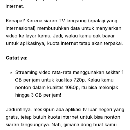
internet.
Kenapa? Karena siaran TV langsung (apalagi yang
internasional) membutuhkan data untuk menyiarkan
video ke layar kamu. Jadi, walau kamu gak bayar
untuk aplikasinya, kuota internet tetap akan terpakai.
Catat ya:
Streaming video rata-rata menggunakan sekitar 1
GB per jam untuk kualitas 720p. Kalau kamu
nonton dalam kualitas 1080p, itu bisa melonjak
hingga 3 GB per jam!
Jadi intinya, meskipun ada aplikasi tv luar negeri yang
gratis, tetap butuh kuota internet untuk bisa nonton
siaran langsungnya. Nah, gimana dong buat kamu