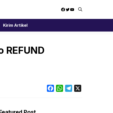
Facebook
Twitter
YouTube
Kirim Artikel
to REFUND
Facebook
WhatsApp
Telegram
X
Featured Post