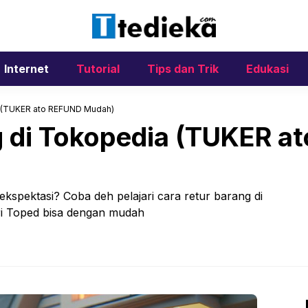
Internet
Tutorial
Tips dan Trik
Edukasi
a (TUKER ato REFUND Mudah)
g di Tokopedia (TUKER a
ekspektasi? Coba deh pelajari cara retur barang di
ari Toped bisa dengan mudah