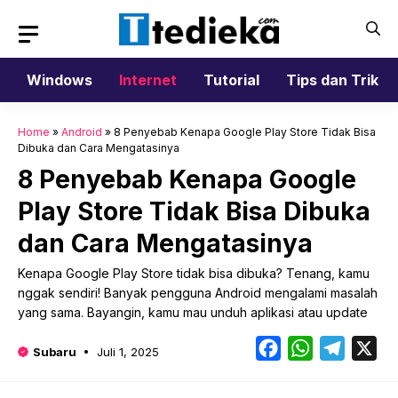
Langsung
ke
isi
Windows
Internet
Tutorial
Tips dan Trik
Home
»
Android
»
8 Penyebab Kenapa Google Play Store Tidak Bisa
Dibuka dan Cara Mengatasinya
8 Penyebab Kenapa Google
Play Store Tidak Bisa Dibuka
dan Cara Mengatasinya
Kenapa Google Play Store tidak bisa dibuka? Tenang, kamu
nggak sendiri! Banyak pengguna Android mengalami masalah
yang sama. Bayangin, kamu mau unduh aplikasi atau update
Facebook
WhatsApp
Telegr
X
Subaru
Juli 1, 2025