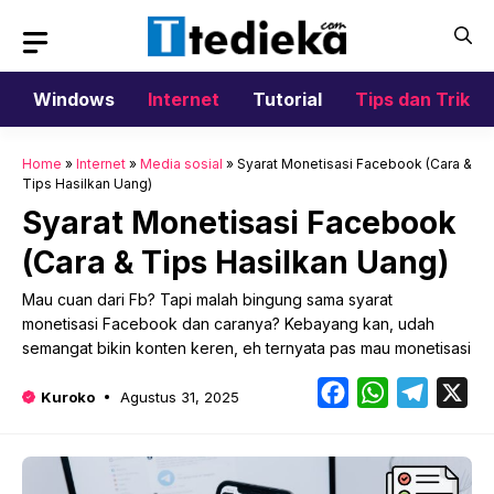
Langsung
ke
isi
Windows
Internet
Tutorial
Tips dan Trik
Home
»
Internet
»
Media sosial
»
Syarat Monetisasi Facebook (Cara &
Tips Hasilkan Uang)
Syarat Monetisasi Facebook
(Cara & Tips Hasilkan Uang)
Mau cuan dari Fb? Tapi malah bingung sama syarat
monetisasi Facebook dan caranya? Kebayang kan, udah
semangat bikin konten keren, eh ternyata pas mau monetisasi
Facebook
WhatsApp
Telegr
X
Kuroko
Agustus 31, 2025