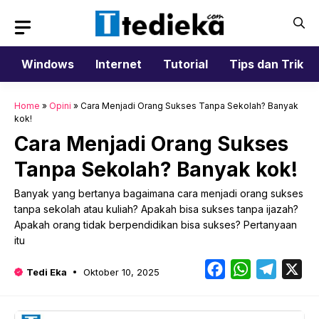
Langsung
ke
isi
Windows
Internet
Tutorial
Tips dan Trik
Home
»
Opini
»
Cara Menjadi Orang Sukses Tanpa Sekolah? Banyak
kok!
Cara Menjadi Orang Sukses
Tanpa Sekolah? Banyak kok!
Banyak yang bertanya bagaimana cara menjadi orang sukses
tanpa sekolah atau kuliah? Apakah bisa sukses tanpa ijazah?
Apakah orang tidak berpendidikan bisa sukses? Pertanyaan
itu
Facebook
WhatsApp
Telegr
X
Tedi Eka
Oktober 10, 2025