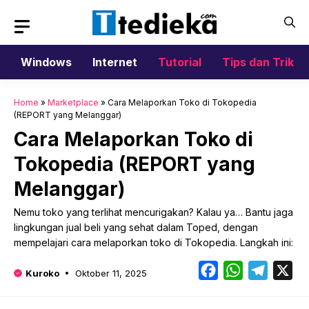
Langsung
ke
isi
Windows
Internet
Tutorial
Tips dan Trik
Home
»
Marketplace
»
Cara Melaporkan Toko di Tokopedia
(REPORT yang Melanggar)
Cara Melaporkan Toko di
Tokopedia (REPORT yang
Melanggar)
Nemu toko yang terlihat mencurigakan? Kalau ya… Bantu jaga
lingkungan jual beli yang sehat dalam Toped, dengan
mempelajari cara melaporkan toko di Tokopedia. Langkah ini:
Facebook
WhatsApp
Telegr
X
Kuroko
Oktober 11, 2025