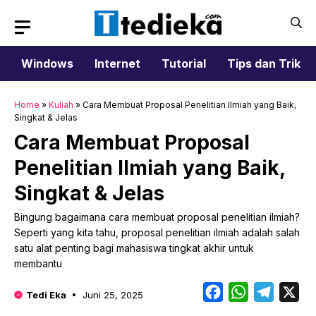
Langsung
ke
isi
Windows
Internet
Tutorial
Tips dan Trik
Home
»
Kuliah
»
Cara Membuat Proposal Penelitian Ilmiah yang Baik,
Singkat & Jelas
Cara Membuat Proposal
Penelitian Ilmiah yang Baik,
Singkat & Jelas
Bingung bagaimana cara membuat proposal penelitian ilmiah?
Seperti yang kita tahu, proposal penelitian ilmiah adalah salah
satu alat penting bagi mahasiswa tingkat akhir untuk
membantu
Facebook
WhatsApp
Telegr
X
Tedi Eka
Juni 25, 2025